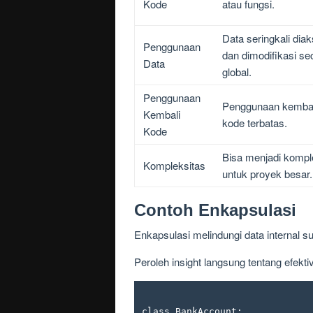
Kode
atau fungsi.
Data seringkali dia
Penggunaan
dan dimodifikasi se
Data
global.
Penggunaan
Penggunaan kembal
Kembali
kode terbatas.
Kode
Bisa menjadi komp
Kompleksitas
untuk proyek besar.
Contoh Enkapsulasi
Enkapsulasi melindungi data internal s
Peroleh insight langsung tentang efekti
class BankAccount:
