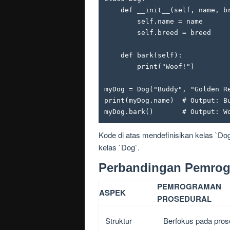
    def __init__(self, name, breed):

        self.name = name

        self.breed = breed

    def bark(self):

        print("Woof!")

myDog = Dog("Buddy", "Golden Re
print(myDog.name)  # Output: Bu
Kode di atas mendefinisikan kelas `Do
kelas `Dog`.
Perbandingan Pemrog
PEMROGRAMAN
ASPEK
PROSEDURAL
Struktur
Berfokus pada pros