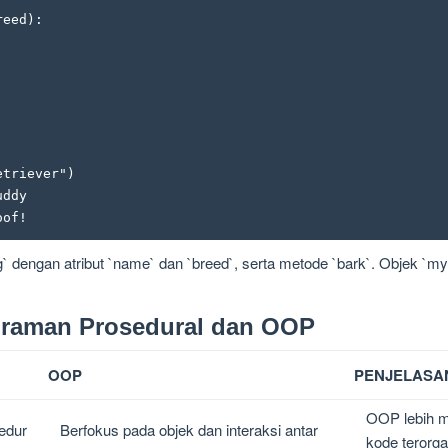
triever")

ddy

g` dengan atribut `name` dan `breed`, serta metode `bark`. Objek `
raman Prosedural dan OOP
OOP
PENJELASA
OOP lebih m
edur
Berfokus pada objek dan interaksi antar
kode terorga