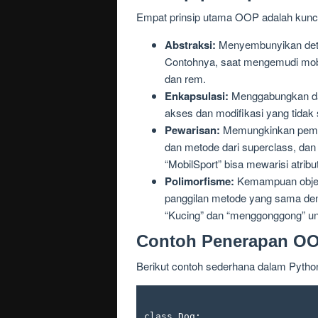
Empat prinsip utama OOP adalah kunci 
Abstraksi:
Menyembunyikan detai
Contohnya, saat mengemudi mobil
dan rem.
Enkapsulasi:
Menggabungkan data
akses dan modifikasi yang tidak 
Pewarisan:
Memungkinkan pembua
dan metode dari superclass, dan
“MobilSport” bisa mewarisi atribu
Polimorfisme:
Kemampuan objek 
panggilan metode yang sama den
“Kucing” dan “menggonggong” unt
Contoh Penerapan O
Berikut contoh sederhana dalam Pytho
class Dog:
