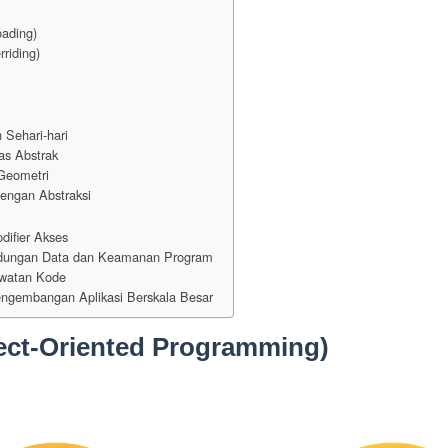
oading)
riding)
 Sehari-hari
as Abstrak
Geometri
engan Abstraksi
ifier Akses
indungan Data dan Keamanan Program
watan Kode
ngembangan Aplikasi Berskala Besar
ect-Oriented Programming)