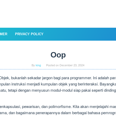
IMER
PRIVACY POLICY
Oop
By
king
Posted on
December 23, 2024
Objek, bukanlah sekadar jargon bagi para programmer. Ini adalah
 kumpulan instruksi menjadi kumpulan objek yang berinteraksi. Bay
tu, tetapi dengan menyusun modul-modul siap pakai seperti dinding, 
nkapsulasi, pewarisan, dan polimorfisme. Kita akan menjelajahi masi
ama, dan bagaimana penerapannya dalam berbagai bahasa pemrogr