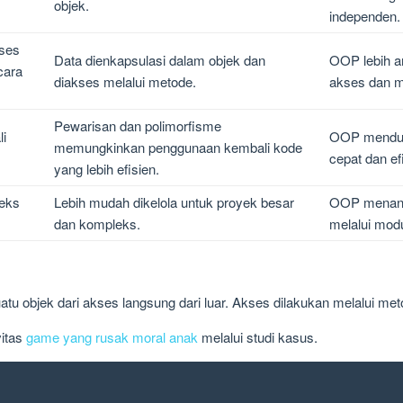
objek.
independen.
kses
Data dienkapsulasi dalam objek dan
OOP lebih a
cara
diakses melalui metode.
akses dan mo
Pewarisan dan polimorfisme
i
OOP menduk
memungkinkan penggunaan kembali kode
cepat dan ef
yang lebih efisien.
leks
Lebih mudah dikelola untuk proyek besar
OOP menanga
dan kompleks.
melalui modu
uatu objek dari akses langsung dari luar. Akses dilakukan melalui me
vitas
game yang rusak moral anak
melalui studi kasus.