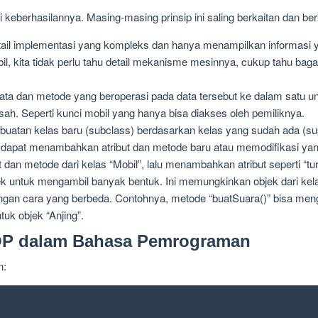
keberhasilannya. Masing-masing prinsip ini saling berkaitan dan be
l implementasi yang kompleks dan hanya menampilkan informasi y
, kita tidak perlu tahu detail mekanisme mesinnya, cukup tahu baga
 dan metode yang beroperasi pada data tersebut ke dalam satu unit (
sah. Seperti kunci mobil yang hanya bisa diakses oleh pemiliknya.
tan kelas baru (subclass) berdasarkan kelas yang sudah ada (supe
 dapat menambahkan atribut dan metode baru atau memodifikasi yan
t dan metode dari kelas “Mobil”, lalu menambahkan atribut seperti “tu
untuk mengambil banyak bentuk. Ini memungkinkan objek dari kel
gan cara yang berbeda. Contohnya, metode “buatSuara()” bisa men
uk objek “Anjing”.
OP dalam Bahasa Pemrograman
n: