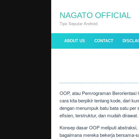
Skip
to
NAGATO OFFICIAL
content
Tips Seputar Android
ABOUT US
CONTACT
DISCLA
OOP, atau Pemrograman Berorientasi 
cara kita berpikir tentang kode, dari
dengan menumpuk batu bata satu per sa
efisien, terstruktur, dan mudah dirawat.
Konsep dasar OOP meliputi abstraksi, e
bagaimana mereka bekerja bersama-s