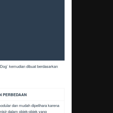
myDog` kemudian dibuat berdasarkan
N PERBEDAAN
odular dan mudah dipelihara karena
nisir dalam objek-objek yang