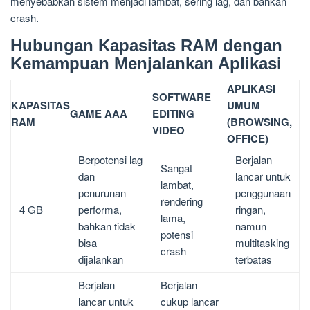
menyebabkan sistem menjadi lambat, sering lag, dan bahkan
crash.
Hubungan Kapasitas RAM dengan
Kemampuan Menjalankan Aplikasi
APLIKASI
SOFTWARE
KAPASITAS
UMUM
GAME AAA
EDITING
RAM
(BROWSING,
VIDEO
OFFICE)
Berpotensi lag
Berjalan
Sangat
dan
lancar untuk
lambat,
penurunan
penggunaan
rendering
4 GB
performa,
ringan,
lama,
bahkan tidak
namun
potensi
bisa
multitasking
crash
dijalankan
terbatas
Berjalan
Berjalan
lancar untuk
cukup lancar