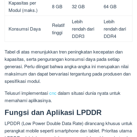
Kapasitas per
8 GB
32 GB
64 GB
Modul (maks.)
Lebih
Lebih
Relatif
Konsumsi Daya
rendah dari
rendah dari
tinggi
DDR3
DDR4
Tabel di atas menunjukkan tren peningkatan kecepatan dan
kapasitas, serta pengurangan konsumsi daya pada setiap
generasi. Perlu diingat bahwa angka-angka ini merupakan nilai
maksimum dan dapat bervariasi tergantung pada produsen dan
spesifikasi modul.
Telusuri implementasi
cnc
dalam situasi dunia nyata untuk
memahami aplikasinya.
Fungsi dan Aplikasi LPDDR
LPDDR (Low Power Double Data Rate) dirancang khusus untuk
perangkat mobile seperti smartphone dan tablet. Prioritas utama