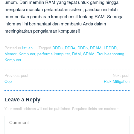
umum. Dari memilih RAM yang tepat untuk gaming hingga
mengatasi masalah perlambatan sistem, panduan ini telah
memberikan gambaran komprehensif tentang RAM. Semoga
informasi ini bermanfaat dan membantu Anda dalam
meningkatkan pengalaman komputasi!
Posted in
Istilah
Tagged
DDR3
,
DDR4
,
DDR5
,
DRAM
,
LPDDR
,
Memori Komputer
,
performa komputer
,
RAM
,
SRAM
,
Troubleshooting
Komputer
Post
Previous post
Next post
Oop
Risk Mitigation
navigation
Leave a Reply
Your email address will not be published.
Required fields are marked
*