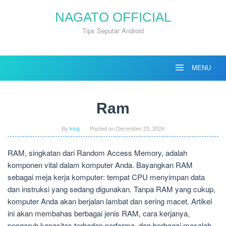
Skip
NAGATO OFFICIAL
to
content
Tips Seputar Android
MENU
Ram
By
king
Posted on
December 23, 2024
RAM, singkatan dari Random Access Memory, adalah
komponen vital dalam komputer Anda. Bayangkan RAM
sebagai meja kerja komputer: tempat CPU menyimpan data
dan instruksi yang sedang digunakan. Tanpa RAM yang cukup,
komputer Anda akan berjalan lambat dan sering macet. Artikel
ini akan membahas berbagai jenis RAM, cara kerjanya,
pengaruh kapasitas terhadap performa, dan berbagai masalah