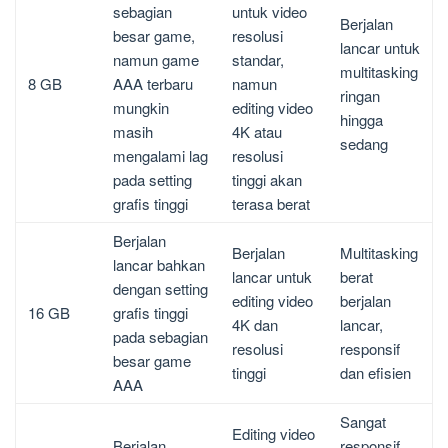
sebagian
untuk video
Berjalan
besar game,
resolusi
lancar untuk
namun game
standar,
multitasking
8 GB
AAA terbaru
namun
ringan
mungkin
editing video
hingga
masih
4K atau
sedang
mengalami lag
resolusi
pada setting
tinggi akan
grafis tinggi
terasa berat
Berjalan
Berjalan
Multitasking
lancar bahkan
lancar untuk
berat
dengan setting
editing video
berjalan
16 GB
grafis tinggi
4K dan
lancar,
pada sebagian
resolusi
responsif
besar game
tinggi
dan efisien
AAA
Sangat
Editing video
Berjalan
responsif