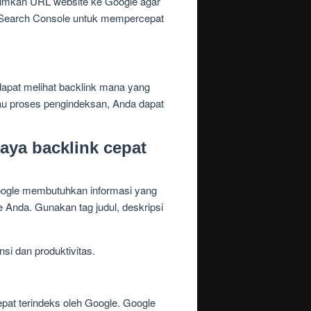
rimkan URL website ke Google agar
e Search Console untuk mempercepat
apat melihat backlink mana yang
u proses pengindeksan, Anda dapat
aya backlink cepat
 Google membutuhkan informasi yang
 Anda. Gunakan tag judul, deskripsi
si dan produktivitas.
epat terindeks oleh Google. Google