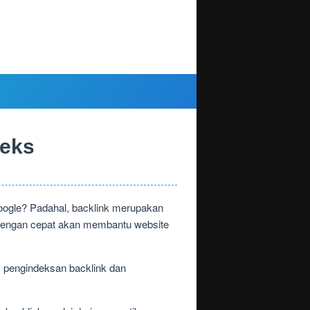
deks
oogle? Padahal, backlink merupakan
s dengan cepat akan membantu website
s pengindeksan backlink dan