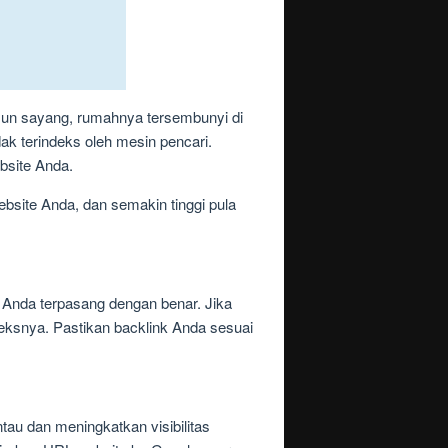
mun sayang, rumahnya tersembunyi di
dak terindeks oleh mesin pencari.
bsite Anda.
bsite Anda, dan semakin tinggi pula
Anda terpasang dengan benar. Jika
eksnya. Pastikan backlink Anda sesuai
au dan meningkatkan visibilitas