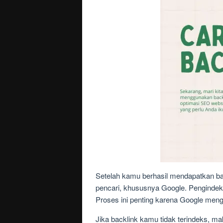
Setelah kamu berhasil mendapatkan back
pencari, khususnya Google. Penginde
Proses ini penting karena Google meng
Jika backlink kamu tidak terindeks, ma