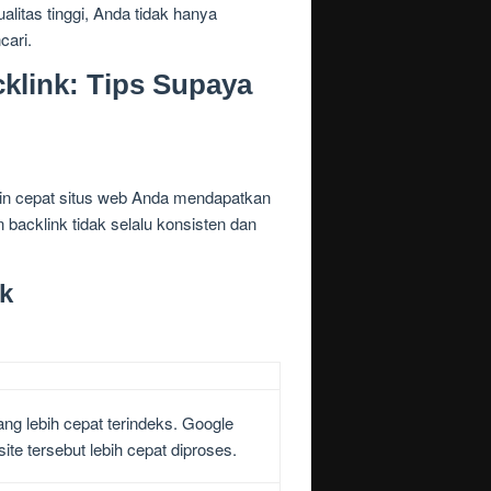
itas tinggi, Anda tidak hanya
cari.
link: Tips Supaya
kin cepat situs web Anda mendapatkan
 backlink tidak selalu konsisten dan
k
ang lebih cepat terindeks. Google
te tersebut lebih cepat diproses.