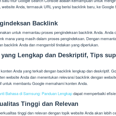
ah satu fitur Google Search Console adalah kemampuan untuk mengi
 website Anda, termasuk URL yang berisi backlink baru, ke Googl
gindeksan Backlink
unakan untuk memantau proses pengindeksan backlink Anda. Anda d
klink mana yang masih dalam proses pengindeksan. Dengan memanta
 backlink Anda dan mengambil tindakan yang diperlukan.
yang Lengkap dan Deskriptif, Tips sup
n konten Anda yang terkait dengan backlink lengkap dan deskriptif.
en website Anda dan menentukan relevansi backlink dengan website
atif untuk membantu Google memahami konten Anda.
nti Bahasa di Samsung: Panduan Lengkap
dapat memperbaiki efisien
alitas Tinggi dan Relevan
rkualitas tinggi dan relevan dengan topik website Anda akan lebih c