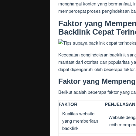
menghargai konten yang bermanfaat, in
mempercepat proses pengindeksan backli
Faktor yang Mempen
Backlink Cepat Teri
Kecepatan pengindeksan backlink sanga
manfaat dari otoritas dan popularitas 
dapat dipengaruhi oleh beberapa faktor.
Faktor yang Mempenga
Berikut adalah beberapa faktor yang 
FAKTOR
PENJELASAN
Kualitas website
Website denga
yang memberikan
lebih memperc
backlink